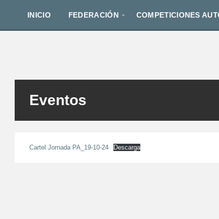
Skip
Skip
to
to
INICIO
FEDERACIÓN
COMPETICIONES AU
content
footer
Eventos
Cartel Jornada PA_19-10-24
Descarga