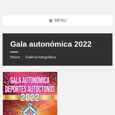
Skip
Skip
to
to
content
footer
MENU
Gala autonómica 2022
Home
Galería fotográfica
/